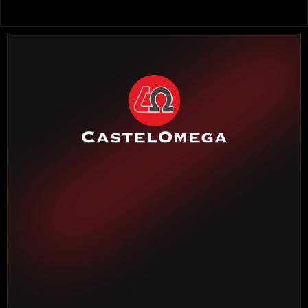
SEDE CENTRAL BARCELONA
Torrente Estadella, 19
08030 Barcelona
Teléfono:
(+34) 933 452 611
DELEGACIÓN MADRID
Madroño, 7
28970 Humanes de Madrid