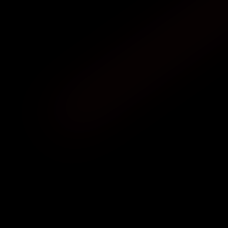
INGENIERÍA E I+D
Nuestra oficina técnica de ingeniería e I+D 
colaborará de forma estrecha con usted para 
ofrecerle soluciones a los proyectos industriales 
más diversos, especialmente cuando se trata de la 
actualización (retrofit) de máquinas obsoletas y la 
construcción de equipos de testeo.
ASISTENCIA TÉCNICA
Uno de nuestros técnicos se desplazará hasta sus 
instalaciones para ofrecerle la asistencia 
requerida en la mayor brevedad posible o para 
resolver sus dudas de forma remota. También le 
ayudamos en el montaje de los equipos de 
sustitución o reparados.