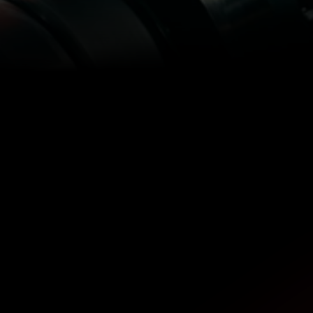
NUESTRA HISTORIA
En CastelOmega damos servicio a reconocidos 
fabricantes de máquina herramienta, empresas del 
sector de la aeronáutica,
automoción y la industria en general.
REPARACIÓN Y 
MANTENIMIENTO
Ofrecemos un servicio integral de reparación y 
mantenimiento de sus equipos industriales, que 
incluye la reparación de servomotores, cabezales 
de precisión y equipos de electrónica industrial.