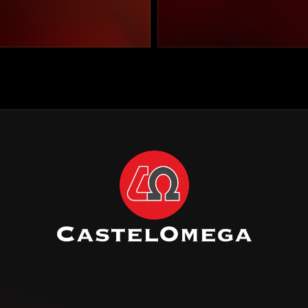
L BARCELONA
DELEGACIÓN MADRID
DEL