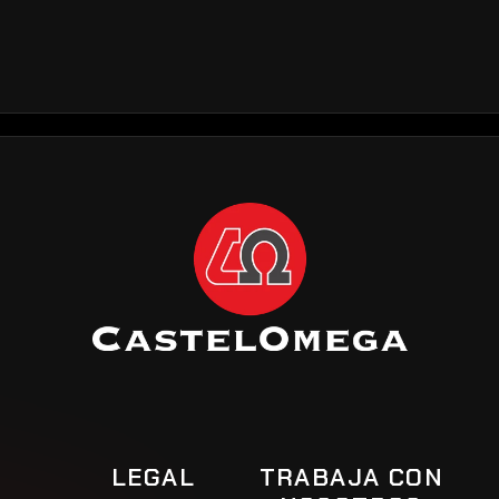
L BARCELONA
DELEGACIÓN MADRID
DEL
tadella, 19
Madroño, 7
LEGAL
TRABAJA CON 
rcelona
28970 Humanes de Madrid