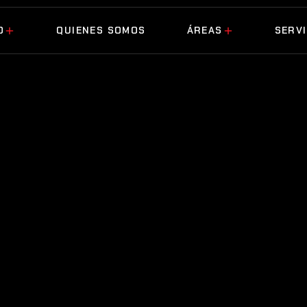
O
QUIENES SOMOS
ÁREAS
SERVI
O
QUIENES SOMOS
ÁREAS
SERVI
NO SE ASUME, 
BA
 conos de los husillos (spindles)