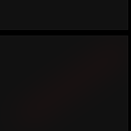
EGACIÓN VIGO
Puxeiros, 22
36416 Mos