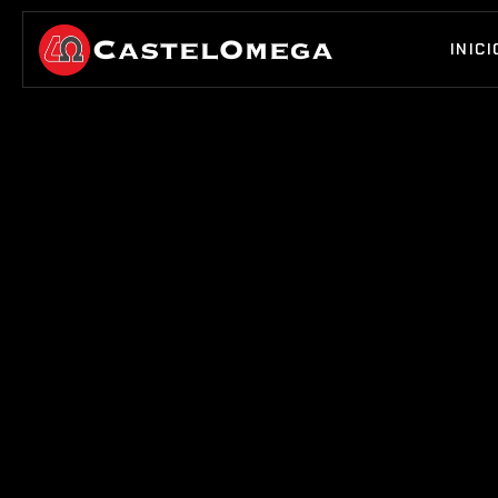
INICI
INICI
VOLVER ATRÁS
GO BACK
SERVICIO
22, AGOSTO DE 2025 
LA PRECISIÓN 
SE COMPRUE
Realizamos controles metrológicos exhaustivos sobre los